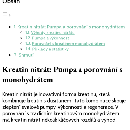
nitrát:
Obsah
pumpa
a
porovnání
s
Kreatin nitrát: Pumpa a porovnání s monohydrátem
monohydrátem
Výhody kreatinu nitrátu
Pumpa a výkonnost
Porovnání s kreatinem monohydrátem
Příklady a statistiky
Shrnutí
Kreatin nitrát: Pumpa a porovnání s
monohydrátem
Kreatin nitrát je inovativní forma kreatinu, která
kombinuje kreatin s dusitanem. Tato kombinace slibuje
zlepšení svalové pumpy, výkonnosti a regenerace. V
porovnání s tradičním kreatinovým monohydrátem
má kreatin nitrát několik klíčových rozdílů a výhod.