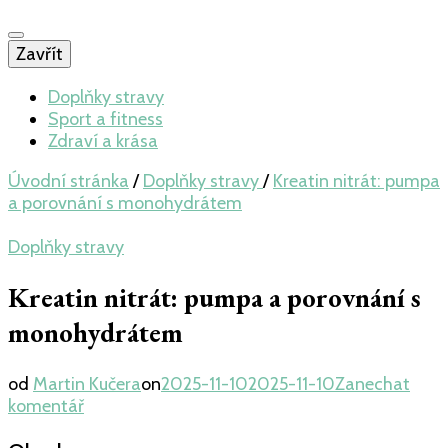
Zavřít
Doplňky stravy
Sport a fitness
Zdraví a krása
Úvodní stránka
/
Doplňky stravy
/
Kreatin nitrát: pumpa
a porovnání s monohydrátem
Doplňky stravy
Kreatin nitrát: pumpa a porovnání s
monohydrátem
od
Martin Kučera
on
2025-11-10
2025-11-10
Zanechat
na
komentář
Kreatin