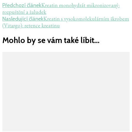
Navigace
Kreatin monohydrát mikronizovaný:
Předchozí článek
rozpuštění a žaludek
příspěvku
Kreatin s vysokomolekulárním škrobem
Nasledující článek
(Vitargo): retence kreatinu
Mohlo by se vám také líbit...