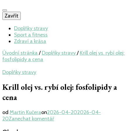
Zavřít
Doplňky stravy
Sport a fitness
Zdraví a krása
Úvodní stránka
/
Doplňky stravy
/
Krill olej vs. rybí olej:
fosfolipidy a cena
Doplňky stravy
Krill olej vs. rybí olej: fosfolipidy a
cena
od
Martin Kučera
on
2026-04-20
2026-04-
na
20
Zanechat komentář
Krill