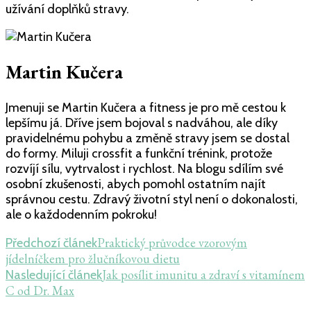
užívání doplňků stravy.
Martin Kučera
Jmenuji se Martin Kučera a fitness je pro mě cestou k
lepšímu já. Dříve jsem bojoval s nadváhou, ale díky
pravidelnému pohybu a změně stravy jsem se dostal
do formy. Miluji crossfit a funkční trénink, protože
rozvíjí sílu, vytrvalost i rychlost. Na blogu sdílím své
osobní zkušenosti, abych pomohl ostatním najít
správnou cestu. Zdravý životní styl není o dokonalosti,
ale o každodenním pokroku!
Navigace
Praktický průvodce vzorovým
Předchozí článek
jídelníčkem pro žlučníkovou dietu
příspěvku
Jak posílit imunitu a zdraví s vitamínem
Nasledující článek
C od Dr. Max