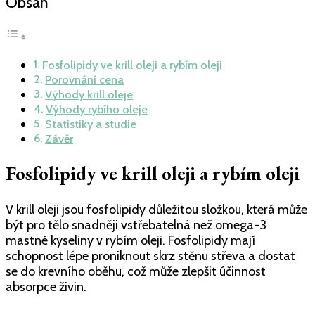
olej
Obsah
vs.
rybí
olej:
fosfolipidy
Fosfolipidy ve krill oleji a rybím oleji
a
Porovnání cena
cena
Výhody krill oleje
Výhody rybího oleje
Statistiky a studie
Závěr
Fosfolipidy ve krill oleji a rybím oleji
V krill oleji jsou fosfolipidy důležitou složkou, která může
být pro tělo snadněji vstřebatelná než omega-3
mastné kyseliny v rybím oleji. Fosfolipidy mají
schopnost lépe proniknout skrz stěnu střeva a dostat
se do krevního oběhu, což může zlepšit účinnost
absorpce živin.