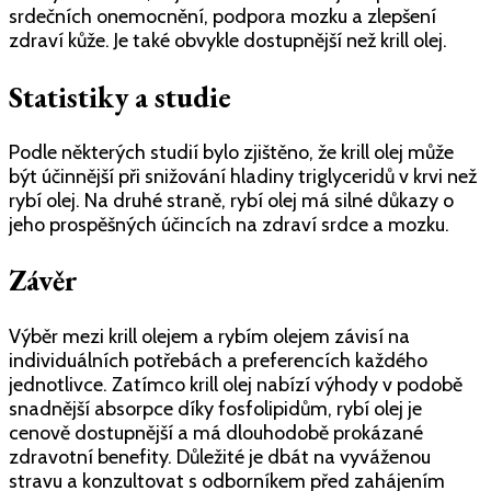
srdečních onemocnění, podpora mozku a zlepšení
zdraví kůže. Je také obvykle dostupnější než krill olej.
Statistiky a studie
Podle některých studií bylo zjištěno, že krill olej může
být účinnější při snižování hladiny triglyceridů v krvi než
rybí olej. Na druhé straně, rybí olej má silné důkazy o
jeho prospěšných účincích na zdraví srdce a mozku.
Závěr
Výběr mezi krill olejem a rybím olejem závisí na
individuálních potřebách a preferencích každého
jednotlivce. Zatímco krill olej nabízí výhody v podobě
snadnější absorpce díky fosfolipidům, rybí olej je
cenově dostupnější a má dlouhodobě prokázané
zdravotní benefity. Důležité je dbát na vyváženou
stravu a konzultovat s odborníkem před zahájením