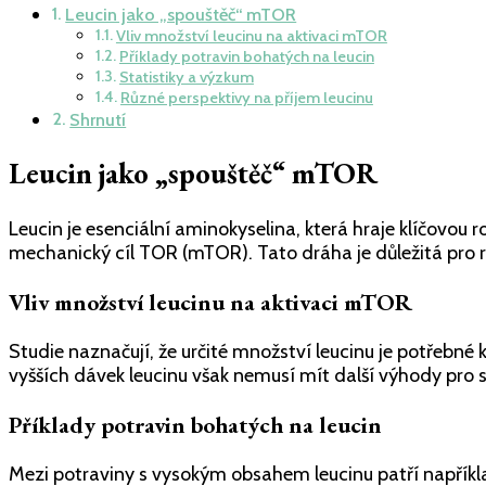
Leucin jako „spouštěč“ mTOR
Vliv množství leucinu na aktivaci mTOR
Příklady potravin bohatých na leucin
Statistiky a výzkum
Různé perspektivy na příjem leucinu
Shrnutí
Leucin jako „spouštěč“ mTOR
Leucin je esenciální aminokyselina, která hraje klíčovou r
mechanický cíl TOR (mTOR). Tato dráha je důležitá pro 
Vliv množství leucinu na aktivaci mTOR
Studie naznačují, že určité množství leucinu je potřebn
vyšších dávek leucinu však nemusí mít další výhody pro 
Příklady potravin bohatých na leucin
Mezi potraviny s vysokým obsahem leucinu patří napříkla