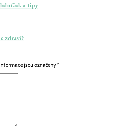
delníček a tipy
e zdraví?
informace jsou označeny
*