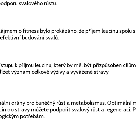
podporu svalového růstu.
ájmem o fitness bylo prokázáno, že příjem leucinu spolu s
 efektivní budování svalů.
ístupu k příjmu leucinu, který by měl být přizpůsoben cílů
lížet význam celkové výživy a vyvážené stravy.
signální dráhy pro buněčný růst a metabolismus. Optimální
in do stravy můžete podpořit svalový růst a regeneraci. P
ologickým potřebám.