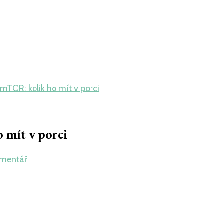
 mTOR: kolik ho mít v porci
 mít v porci
na
omentář
Leucin
jako
„spouštěč“
mTOR:
kolik