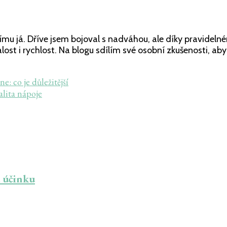
pšímu já. Dříve jsem bojoval s nadváhou, ale díky pravide
ytrvalost i rychlost. Na blogu sdílím své osobní zkušenosti,
: co je důležitější
lita nápoje
u účinku