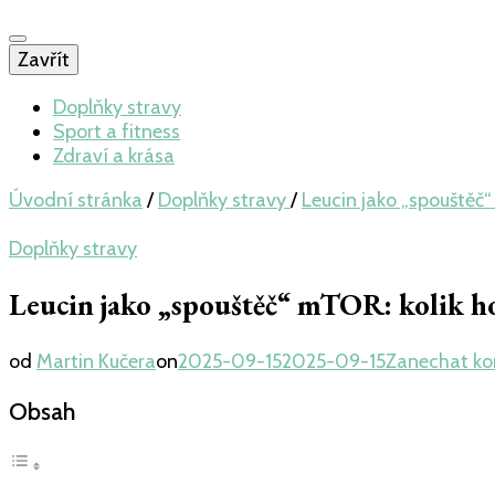
Zavřít
Doplňky stravy
Sport a fitness
Zdraví a krása
Úvodní stránka
/
Doplňky stravy
/
Leucin jako „spouštěč“
Doplňky stravy
Leucin jako „spouštěč“ mTOR: kolik ho
od
Martin Kučera
on
2025-09-15
2025-09-15
Zanechat k
Obsah