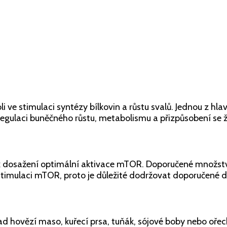
ho
mít
v
porci
oli ve stimulaci syntézy bílkovin a růstu svalů. Jednou z hl
regulaci buněčného růstu, metabolismu a přizpůsobení se 
é k dosažení optimální aktivace mTOR. Doporučené množstv
stimulaci mTOR, proto je důležité dodržovat doporučené d
d hovězí maso, kuřecí prsa, tuňák, sójové boby nebo ořec