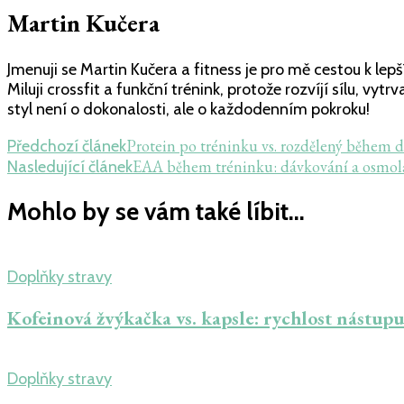
Martin Kučera
Jmenuji se Martin Kučera a fitness je pro mě cestou k le
Miluji crossfit a funkční trénink, protože rozvíjí sílu, v
styl není o dokonalosti, ale o každodenním pokroku!
Navigace
Protein po tréninku vs. rozdělený během dne
Předchozí článek
EAA během tréninku: dávkování a osmola
Nasledující článek
příspěvku
Mohlo by se vám také líbit...
Doplňky stravy
Kofeinová žvýkačka vs. kapsle: rychlost nástup
Doplňky stravy